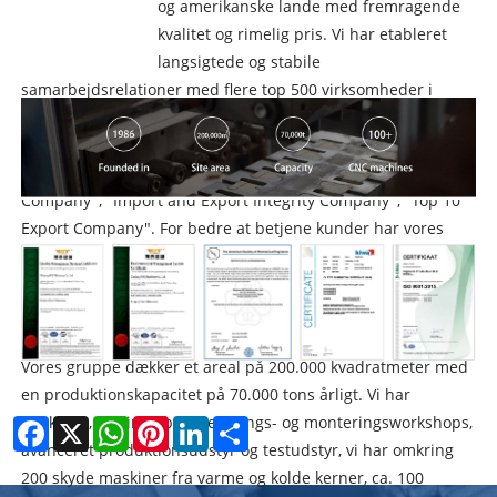
og amerikanske lande med fremragende
kvalitet og rimelig pris. Vi har etableret
langsigtede og stabile
samarbejdsrelationer med flere top 500 virksomheder i
verden. Vores virksomhed har import- og eksportrettigheder
for udenrigshandel og er en 3A -niveau virksomhed, der er
tildelt af regeringen med certifikater for "Top 10 Industrial
Company", "Import and Export Integrity Company", "Top 10
Export Company". For bedre at betjene kunder har vores
virksomhed oprettet et salgs- og servicekontor, forsamling og
testproduktionslinje og bundet lager i Belfeld i Holland, hvor
tæt på tysk grænse siden 2012.
Vores gruppe dækker et areal på 200.000 kvadratmeter med
en produktionskapacitet på 70.000 tons årligt. Vi har
værktøjs-, casting-, bearbejdnings- og monteringsworkshops,
Facebook
X
WhatsApp
Pinterest
LinkedIn
Share
avanceret produktionsudstyr og testudstyr, vi har omkring
200 skyde maskiner fra varme og kolde kerner, ca. 100