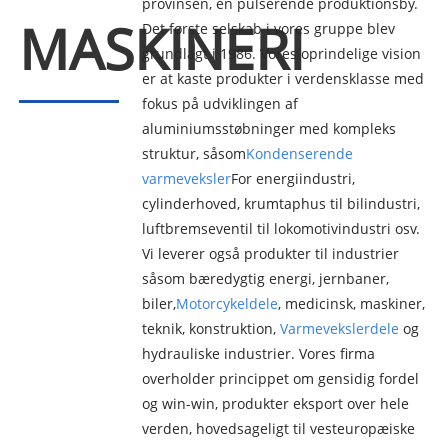
provinsen, en pulserende produktionsby.
MASKINERI
Det første selskab i vores gruppe blev
grundlagt i 1986. Vores oprindelige vision
er at kaste produkter i verdensklasse med
fokus på udviklingen af ​​
aluminiumsstøbninger med kompleks
struktur, såsom
Kondenserende
varmeveksler
For energiindustri,
cylinderhoved, krumtaphus til bilindustri,
luftbremseventil til lokomotivindustri osv.
Vi leverer også produkter til industrier
såsom bæredygtig energi, jernbaner,
biler,
Motorcykeldele
, medicinsk, maskiner,
teknik, konstruktion,
Varmevekslerdele
og
hydrauliske industrier. Vores firma
overholder princippet om gensidig fordel
og win-win, produkter eksport over hele
verden, hovedsageligt til vesteuropæiske