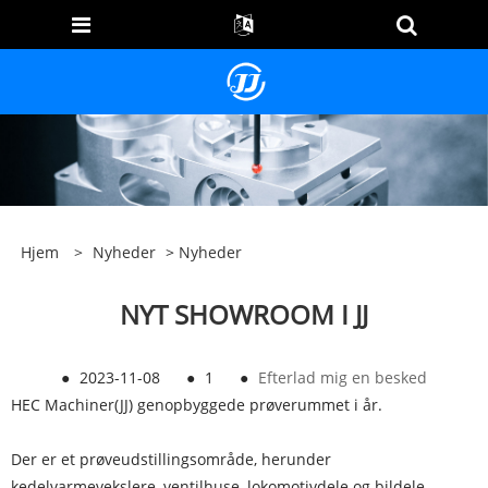
Hjem
>
Nyheder
>
Nyheder
NYT SHOWROOM I JJ
●
2023-11-08
●
1
●
Efterlad mig en besked
HEC Machiner(JJ) genopbyggede prøverummet i år.
Der er et prøveudstillingsområde, herunder
kedelvarmevekslere, ventilhuse, lokomotivdele og bildele.