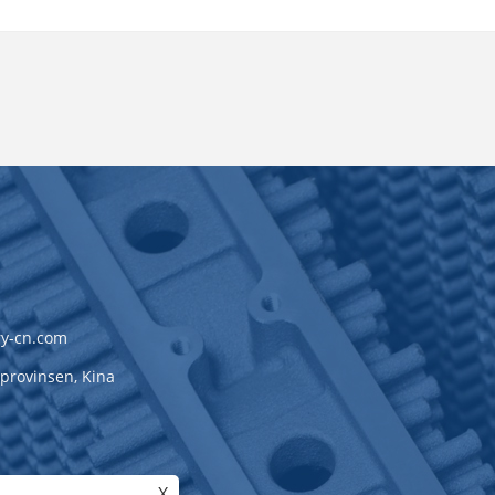
y-cn.com
-provinsen, Kina
X