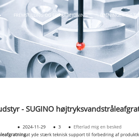
FREMSTILLING OG FORARBEJDNING
LØSNINGER OG TJ
udstyr - SUGINO højtryksvandstråleafgra
●
2024-11-29
●
3
●
Efterlad mig en besked
leafgratning
at yde stærk teknisk support til forbedring af produktkv