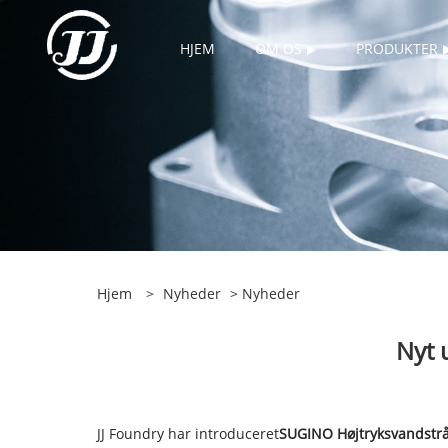
HJEM
OM OS
PRODUKTER
Hjem
>
Nyheder
>
Nyheder
Nyt 
JJ Foundry har introduceret
SUGINO Højtryksvandstrå