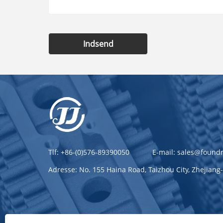
Indsend
Tlf:
+86-(0)576-89390050
E-mail:
sales@foundr
Adresse:
No. 155 Haina Road, Taizhou City, Zhejiang