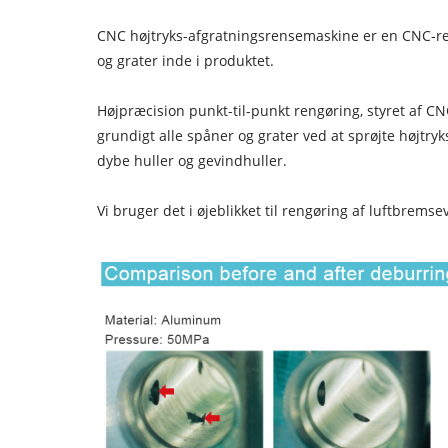
CNC højtryks-afgratningsrensemaskine er en CNC-rev
og grater inde i produktet.
Højpræcision punkt-til-punkt rengøring, styret af CN
grundigt alle spåner og grater ved at sprøjte højtr
dybe huller og gevindhuller.
Vi bruger det i øjeblikket til rengøring af luftbremse