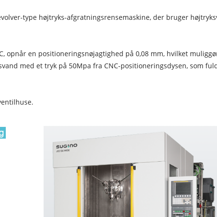
olver-type højtryks-afgratningsrensemaskine, der bruger højtryks
C, opnår en positioneringsnøjagtighed på 0,08 mm, hvilket muliggør
yksvand med et tryk på 50Mpa fra CNC-positioneringsdysen, som fuld
ventilhuse.